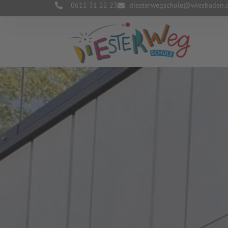
0611 31 22 23
diesterwegschule@wiesbaden.