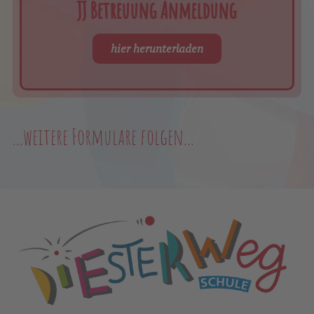
JJ Betreuung Anmeldung
hier herunterladen
...weitere Formulare folgen...