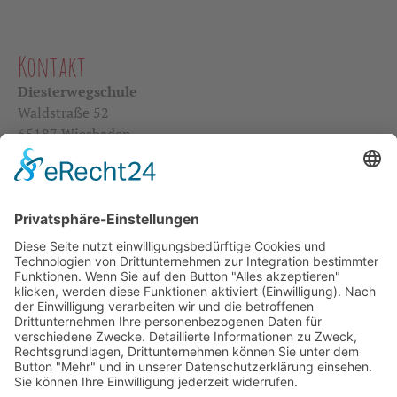
Kontakt
Diesterwegschule
Waldstraße 52
65187 Wiesbaden
Telefon: 0611 / 31 22 23
Fax: 0611 / 31 49 84
diesterwegschule@wiesbaden.de
Schulsekretariat
Öffnungszeiten:
Mo – Fr: 8.00 – 13.00 Uhr
Schulelternbeirat
E-Mail:
seb@diesterwegschule.de