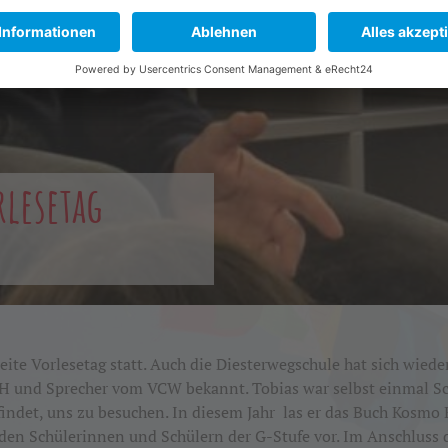
rlesetag
e Vorlesetag statt. Auch die Diesterwegschule hat sich wieder
FFH und Sprecher vom VCW bekannt. Tobias war selbst einmal Sc
findet, uns zu besuchen. In diesem Jahr las er das Buch Kosmo 
en Schülerinnen und Schülern der G-Stufe vor. Im Anschluss d