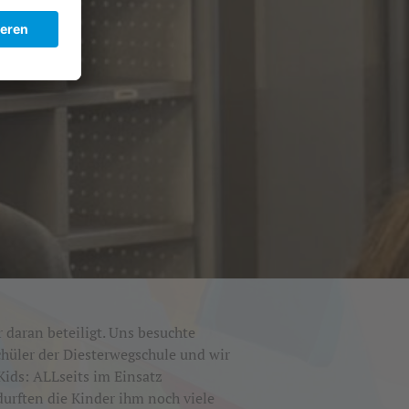
 daran beteiligt. Uns besuchte
hüler der Diesterwegschule und wir
Kids: ALLseits im Einsatz
urften die Kinder ihm noch viele