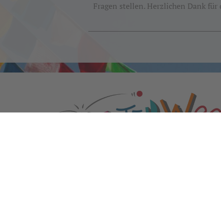
Fragen stellen. Herzlichen Dank für
Kontakt
Diesterwegschule
Waldstraße 52
65187 Wiesbaden