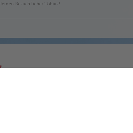
 deinen Besuch lieber Tobias!
Schulsekretariat
Öffnungszeiten:
Mo – Fr: 8.00 – 13.00 Uhr
Schulelternbeirat