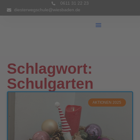
0611 31 22 23
diesterwegschule@wiesbaden.de
Unsere Schule
Schlagwort:
Schulgarten
AKTIONEN 2025